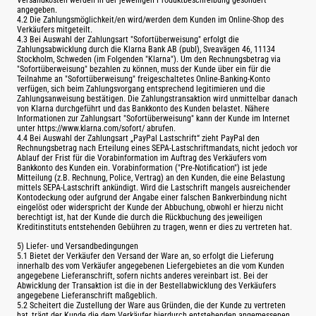
Versandkosten werden in der jeweiligen Produktbeschreibung gesondert
angegeben.
4.2 Die Zahlungsmöglichkeit/en wird/werden dem Kunden im Online-Shop des
Verkäufers mitgeteilt.
4.3 Bei Auswahl der Zahlungsart "Sofortüberweisung" erfolgt die
Zahlungsabwicklung durch die Klarna Bank AB (publ), Sveavägen 46, 11134
Stockholm, Schweden (im Folgenden "Klarna"). Um den Rechnungsbetrag via
"Sofortüberweisung" bezahlen zu können, muss der Kunde über ein für die
Teilnahme an "Sofortüberweisung" freigeschaltetes Online-Banking-Konto
verfügen, sich beim Zahlungsvorgang entsprechend legitimieren und die
Zahlungsanweisung bestätigen. Die Zahlungstransaktion wird unmittelbar danach
von Klarna durchgeführt und das Bankkonto des Kunden belastet. Nähere
Informationen zur Zahlungsart "Sofortüberweisung" kann der Kunde im Internet
unter https://www.klarna.com/sofort/ abrufen.
4.4 Bei Auswahl der Zahlungsart „PayPal Lastschrift“ zieht PayPal den
Rechnungsbetrag nach Erteilung eines SEPA-Lastschriftmandats, nicht jedoch vor
Ablauf der Frist für die Vorabinformation im Auftrag des Verkäufers vom
Bankkonto des Kunden ein. Vorabinformation ("Pre-Notification") ist jede
Mitteilung (z.B. Rechnung, Police, Vertrag) an den Kunden, die eine Belastung
mittels SEPA-Lastschrift ankündigt. Wird die Lastschrift mangels ausreichender
Kontodeckung oder aufgrund der Angabe einer falschen Bankverbindung nicht
eingelöst oder widerspricht der Kunde der Abbuchung, obwohl er hierzu nicht
berechtigt ist, hat der Kunde die durch die Rückbuchung des jeweiligen
Kreditinstituts entstehenden Gebühren zu tragen, wenn er dies zu vertreten hat.
5) Liefer- und Versandbedingungen
5.1 Bietet der Verkäufer den Versand der Ware an, so erfolgt die Lieferung
innerhalb des vom Verkäufer angegebenen Liefergebietes an die vom Kunden
angegebene Lieferanschrift, sofern nichts anderes vereinbart ist. Bei der
Abwicklung der Transaktion ist die in der Bestellabwicklung des Verkäufers
angegebene Lieferanschrift maßgeblich.
5.2 Scheitert die Zustellung der Ware aus Gründen, die der Kunde zu vertreten
hat, trägt der Kunde die dem Verkäufer hierdurch entstehenden angemessenen