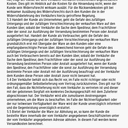
Kosten. Dies gilt im Hinblick auf die Kosten für die Hinsendung nicht, wenn der
Kunde sein Widerrufsrecht wirksam ausübt. Für die Rücksendekosten gilt bei
wirksamer Ausübung des Widerrufsrechts durch den Kunden die in der
Widerrufsbelehrung des Verkäufers hierzu getroffene Regelung.
5.3 Handelt der Kunde als Unternehmer, geht die Gefahr des zufälligen
Untergangs und der zufälligen Verschlechterung der verkauften Ware auf den
Kunden über, sobald der Verkäufer die Sache dem Spediteur, dem Frachtführer
oder der sonst zur Ausführung der Versendung bestimmten Person oder Anstalt
ausgeliefert hat. Handelt der Kunde als Verbraucher, geht die Gefahr des
zufälligen Untergangs und der zufälligen Verschlechterung der verkauften Ware
grundsätzlich erst mit Übergabe der Ware an den Kunden oder eine
empfangsberechtigte Person über. Abweichend hiervon geht die Gefahr des
zufälligen Untergangs und der zufälligen Verschlechterung der verkauften Ware
auch bei Verbrauchern bereits auf den Kunden über, sobald der Verkäufer die
Sache dem Spediteur, dem Frachtführer oder der sonst zur Ausführung der
Versendung bestimmten Person oder Anstalt ausgeliefert hat, wenn der Kunde
den Spediteur, den Frachtführer oder die sonst zur Ausführung der Versendung
bestimmte Person oder Anstalt mit der Ausführung beauftragt und der Verkäufer
dem Kunden diese Person oder Anstalt zuvor nicht benannt hat.
5.4 Der Verkäufer behält sich das Recht vor, im Falle nicht richtiger oder nicht
ordnungsgemäßer Selbstbelieferung vom Vertrag zurückzutreten. Dies gilt nur für
den Fall, dass die Nichtlieferung nicht vom Verkäufer zu vertreten ist und dieser
mit der gebotenen Sorgfalt ein konkretes Deckungsgeschäft mit dem Zulieferer
abgeschlossen hat. Der Verkäufer wird alle zumutbaren Anstrengungen
unternehmen, um die Ware zu beschaffen. Im Falle der Nichtverfügbarkeit oder
der nur teilweisen Verfügbarkeit der Ware wird der Kunde unverzüglich informiert
und die Gegenleistung unverzüglich erstattet.
5.5 Bietet der Verkäufer die Ware zur Abholung an, so kann der Kunde die
bestellte Ware innerhalb der vom Verkäufer angegebenen Geschäftszeiten unter
der vom Verkäufer angegebenen Adresse abholen. In diesem Fall werden keine
Versandkosten berechnet.