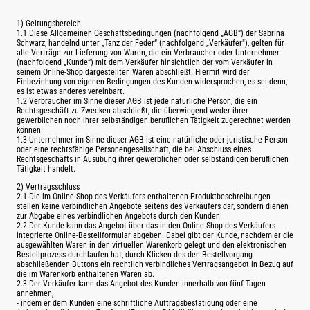
1) Geltungsbereich
1.1 Diese Allgemeinen Geschäftsbedingungen (nachfolgend „AGB“) der Sabrina
Schwarz, handelnd unter „Tanz der Feder“ (nachfolgend „Verkäufer"), gelten für
alle Verträge zur Lieferung von Waren, die ein Verbraucher oder Unternehmer
(nachfolgend „Kunde“) mit dem Verkäufer hinsichtlich der vom Verkäufer in
seinem Online-Shop dargestellten Waren abschließt. Hiermit wird der
Einbeziehung von eigenen Bedingungen des Kunden widersprochen, es sei denn,
es ist etwas anderes vereinbart.
1.2 Verbraucher im Sinne dieser AGB ist jede natürliche Person, die ein
Rechtsgeschäft zu Zwecken abschließt, die überwiegend weder ihrer
gewerblichen noch ihrer selbständigen beruflichen Tätigkeit zugerechnet werden
können.
1.3 Unternehmer im Sinne dieser AGB ist eine natürliche oder juristische Person
oder eine rechtsfähige Personengesellschaft, die bei Abschluss eines
Rechtsgeschäfts in Ausübung ihrer gewerblichen oder selbständigen beruflichen
Tätigkeit handelt.
2) Vertragsschluss
2.1 Die im Online-Shop des Verkäufers enthaltenen Produktbeschreibungen
stellen keine verbindlichen Angebote seitens des Verkäufers dar, sondern dienen
zur Abgabe eines verbindlichen Angebots durch den Kunden.
2.2 Der Kunde kann das Angebot über das in den Online-Shop des Verkäufers
integrierte Online-Bestellformular abgeben. Dabei gibt der Kunde, nachdem er die
ausgewählten Waren in den virtuellen Warenkorb gelegt und den elektronischen
Bestellprozess durchlaufen hat, durch Klicken des den Bestellvorgang
abschließenden Buttons ein rechtlich verbindliches Vertragsangebot in Bezug auf
die im Warenkorb enthaltenen Waren ab.
2.3 Der Verkäufer kann das Angebot des Kunden innerhalb von fünf Tagen
annehmen,
- indem er dem Kunden eine schriftliche Auftragsbestätigung oder eine