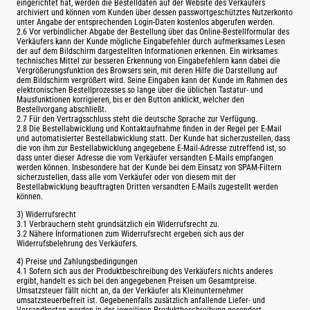
eingerichtet hat, werden die Bestelldaten auf der Website des Verkäufers
archiviert und können vom Kunden über dessen passwortgeschütztes Nutzerkonto
unter Angabe der entsprechenden Login-Daten kostenlos abgerufen werden.
2.6 Vor verbindlicher Abgabe der Bestellung über das Online-Bestellformular des
Verkäufers kann der Kunde mögliche Eingabefehler durch aufmerksames Lesen
der auf dem Bildschirm dargestellten Informationen erkennen. Ein wirksames
technisches Mittel zur besseren Erkennung von Eingabefehlern kann dabei die
Vergrößerungsfunktion des Browsers sein, mit deren Hilfe die Darstellung auf
dem Bildschirm vergrößert wird. Seine Eingaben kann der Kunde im Rahmen des
elektronischen Bestellprozesses so lange über die üblichen Tastatur- und
Mausfunktionen korrigieren, bis er den Button anklickt, welcher den
Bestellvorgang abschließt.
2.7 Für den Vertragsschluss steht die deutsche Sprache zur Verfügung.
2.8 Die Bestellabwicklung und Kontaktaufnahme finden in der Regel per E-Mail
und automatisierter Bestellabwicklung statt. Der Kunde hat sicherzustellen, dass
die von ihm zur Bestellabwicklung angegebene E-Mail-Adresse zutreffend ist, so
dass unter dieser Adresse die vom Verkäufer versandten E-Mails empfangen
werden können. Insbesondere hat der Kunde bei dem Einsatz von SPAM-Filtern
sicherzustellen, dass alle vom Verkäufer oder von diesem mit der
Bestellabwicklung beauftragten Dritten versandten E-Mails zugestellt werden
können.
3) Widerrufsrecht
3.1 Verbrauchern steht grundsätzlich ein Widerrufsrecht zu.
3.2 Nähere Informationen zum Widerrufsrecht ergeben sich aus der
Widerrufsbelehrung des Verkäufers.
4) Preise und Zahlungsbedingungen
4.1 Sofern sich aus der Produktbeschreibung des Verkäufers nichts anderes
ergibt, handelt es sich bei den angegebenen Preisen um Gesamtpreise.
Umsatzsteuer fällt nicht an, da der Verkäufer als Kleinunternehmer
umsatzsteuerbefreit ist. Gegebenenfalls zusätzlich anfallende Liefer- und