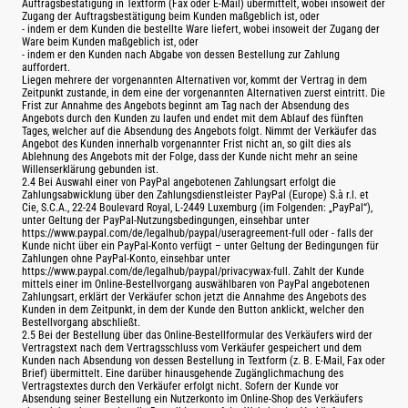
Auftragsbestätigung in Textform (Fax oder E-Mail) übermittelt, wobei insoweit der
Zugang der Auftragsbestätigung beim Kunden maßgeblich ist, oder
- indem er dem Kunden die bestellte Ware liefert, wobei insoweit der Zugang der
Ware beim Kunden maßgeblich ist, oder
- indem er den Kunden nach Abgabe von dessen Bestellung zur Zahlung
auffordert.
Liegen mehrere der vorgenannten Alternativen vor, kommt der Vertrag in dem
Zeitpunkt zustande, in dem eine der vorgenannten Alternativen zuerst eintritt. Die
Frist zur Annahme des Angebots beginnt am Tag nach der Absendung des
Angebots durch den Kunden zu laufen und endet mit dem Ablauf des fünften
Tages, welcher auf die Absendung des Angebots folgt. Nimmt der Verkäufer das
Angebot des Kunden innerhalb vorgenannter Frist nicht an, so gilt dies als
Ablehnung des Angebots mit der Folge, dass der Kunde nicht mehr an seine
Willenserklärung gebunden ist.
2.4 Bei Auswahl einer von PayPal angebotenen Zahlungsart erfolgt die
Zahlungsabwicklung über den Zahlungsdienstleister PayPal (Europe) S.à r.l. et
Cie, S.C.A., 22-24 Boulevard Royal, L-2449 Luxemburg (im Folgenden: „PayPal“),
unter Geltung der PayPal-Nutzungsbedingungen, einsehbar unter
https://www.paypal.com/de/legalhub/paypal/useragreement-full oder - falls der
Kunde nicht über ein PayPal-Konto verfügt – unter Geltung der Bedingungen für
Zahlungen ohne PayPal-Konto, einsehbar unter
https://www.paypal.com/de/legalhub/paypal/privacywax-full. Zahlt der Kunde
mittels einer im Online-Bestellvorgang auswählbaren von PayPal angebotenen
Zahlungsart, erklärt der Verkäufer schon jetzt die Annahme des Angebots des
Kunden in dem Zeitpunkt, in dem der Kunde den Button anklickt, welcher den
Bestellvorgang abschließt.
2.5 Bei der Bestellung über das Online-Bestellformular des Verkäufers wird der
Vertragstext nach dem Vertragsschluss vom Verkäufer gespeichert und dem
Kunden nach Absendung von dessen Bestellung in Textform (z. B. E-Mail, Fax oder
Brief) übermittelt. Eine darüber hinausgehende Zugänglichmachung des
Vertragstextes durch den Verkäufer erfolgt nicht. Sofern der Kunde vor
Absendung seiner Bestellung ein Nutzerkonto im Online-Shop des Verkäufers