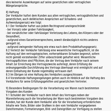
dies keinerlei Auswirkungen auf seine gesetzlichen oder vertraglichen
Mängelansprüche.
8) Haftung
Der Verkäufer haftet dem Kunden aus allen vertraglichen, vertragsähnlichen und
gesetzlichen, auch deliktischen Ansprüchen auf Schadens- und
Aufwendungsersatz wie folgt:
8.1 Der Verkäufer haftet aus jedem Rechtsgrund uneingeschränkt
- bei Vorsatz oder grober Fahrlässigkeit,
- bei vorsätzlicher oder fahrlässiger Verletzung des Lebens, des Körpers oder der
Gesundheit,
- aufgrund eines Garantieversprechens, soweit diesbezüglich nichts anderes
geregelt ist,
- aufgrund zwingender Haftung wie etwa nach dem Produkthaftungsgesetz.
8.2 Verletzt der Verkäufer fahrlässig eine wesentliche Vertragspflicht, ist die
Haftung auf den vertragstypischen, vorhersehbaren Schaden begrenzt, sofern
nicht gemäß vorstehender Ziffer unbeschränkt gehaftet wird. Wesentliche
Vertragspflichten sind Pflichten, die der Vertrag dem Verkäufer nach seinem
Inhalt zur Erreichung des Vertragszwecks auferlegt, deren Erfüllung die
ordnungsgemäße Durchführung des Vertrags überhaupt erst ermöglicht und auf
deren Einhaltung der Kunde regelmäßig vertrauen darf.
8.3 Im Übrigen ist eine Haftung des Verkäufers ausgeschlossen.
8.4 Vorstehende Haftungsregelungen gelten auch im Hinblick auf die Haftung des
Verkäufers für seine Erfüllungsgehilfen und gesetzlichen Vertreter.
9) Besondere Bedingungen für die Verarbeitung von Waren nach bestimmten
Vorgaben des Kunden
9.1 Schuldet der Verkäufer nach dem Inhalt des Vertrages neben der
Warenlieferung auch die Verarbeitung der Ware nach bestimmten Vorgaben des
Kunden, hat der Kunde dem Verkäufer alle für die Verarbeitung erforderlichen
Inhalte wie Texte, Bilder oder Grafiken in den vom Verkäufer vorgegebenen
Dateiformaten, Formatierungen, Bild- und Dateigrößen zur Verfügung zu stellen