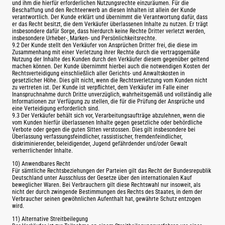
und ihm die hierfür erforderlichen Nutzungsrechte einzuräumen. Für die
Beschaffung und den Rechteerwerb an diesen Inhalten ist allein der Kunde
verantwortlich. Der Kunde erklärt und übernimmt die Verantwortung dafür, dass
er das Recht besitzt, die dem Verkäufer überlassenen Inhalte zu nutzen. Er trägt
insbesondere dafür Sorge, dass hierdurch keine Rechte Dritter verletzt werden,
insbesondere Urheber-, Marken- und Persönlichkeitsrechte.
9.2 Der Kunde stellt den Verkäufer von Ansprüchen Dritter frei, die diese im
Zusammenhang mit einer Verletzung ihrer Rechte durch die vertragsgemäße
Nutzung der Inhalte des Kunden durch den Verkäufer diesem gegenüber geltend
machen können. Der Kunde übernimmt hierbei auch die notwendigen Kosten der
Rechtsverteidigung einschließlich aller Gerichts- und Anwaltskosten in
gesetzlicher Höhe. Dies gilt nicht, wenn die Rechtsverletzung vom Kunden nicht
zu vertreten ist. Der Kunde ist verpflichtet, dem Verkäufer im Falle einer
Inanspruchnahme durch Dritte unverzüglich, wahrheitsgemäß und vollständig alle
Informationen zur Verfügung zu stellen, die für die Prüfung der Ansprüche und
eine Verteidigung erforderlich sind.
9.3 Der Verkäufer behält sich vor, Verarbeitungsaufträge abzulehnen, wenn die
vom Kunden hierfür überlassenen Inhalte gegen gesetzliche oder behördliche
Verbote oder gegen die guten Sitten verstossen. Dies gilt insbesondere bei
Überlassung verfassungsfeindlicher, rassistischer, fremdenfeindlicher,
diskriminierender, beleidigender, Jugend gefährdender und/oder Gewalt
verherrlichender Inhalte.
10) Anwendbares Recht
Für sämtliche Rechtsbeziehungen der Parteien gilt das Recht der Bundesrepublik
Deutschland unter Ausschluss der Gesetze über den internationalen Kauf
beweglicher Waren. Bei Verbrauchern gilt diese Rechtswahl nur insoweit, als
nicht der durch zwingende Bestimmungen des Rechts des Staates, in dem der
Verbraucher seinen gewöhnlichen Aufenthalt hat, gewährte Schutz entzogen
wird.
11) Alternative Streitbeilegung