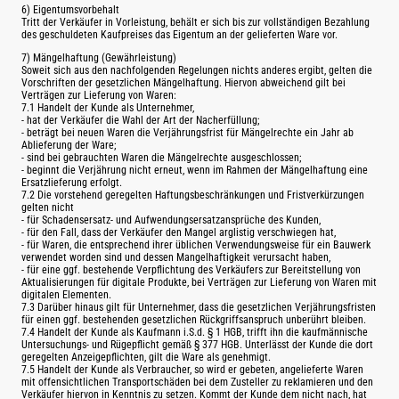
6) Eigentumsvorbehalt
Tritt der Verkäufer in Vorleistung, behält er sich bis zur vollständigen Bezahlung
des geschuldeten Kaufpreises das Eigentum an der gelieferten Ware vor.
7) Mängelhaftung (Gewährleistung)
Soweit sich aus den nachfolgenden Regelungen nichts anderes ergibt, gelten die
Vorschriften der gesetzlichen Mängelhaftung. Hiervon abweichend gilt bei
Verträgen zur Lieferung von Waren:
7.1 Handelt der Kunde als Unternehmer,
- hat der Verkäufer die Wahl der Art der Nacherfüllung;
- beträgt bei neuen Waren die Verjährungsfrist für Mängelrechte ein Jahr ab
Ablieferung der Ware;
- sind bei gebrauchten Waren die Mängelrechte ausgeschlossen;
- beginnt die Verjährung nicht erneut, wenn im Rahmen der Mängelhaftung eine
Ersatzlieferung erfolgt.
7.2 Die vorstehend geregelten Haftungsbeschränkungen und Fristverkürzungen
gelten nicht
- für Schadensersatz- und Aufwendungsersatzansprüche des Kunden,
- für den Fall, dass der Verkäufer den Mangel arglistig verschwiegen hat,
- für Waren, die entsprechend ihrer üblichen Verwendungsweise für ein Bauwerk
verwendet worden sind und dessen Mangelhaftigkeit verursacht haben,
- für eine ggf. bestehende Verpflichtung des Verkäufers zur Bereitstellung von
Aktualisierungen für digitale Produkte, bei Verträgen zur Lieferung von Waren mit
digitalen Elementen.
7.3 Darüber hinaus gilt für Unternehmer, dass die gesetzlichen Verjährungsfristen
für einen ggf. bestehenden gesetzlichen Rückgriffsanspruch unberührt bleiben.
7.4 Handelt der Kunde als Kaufmann i.S.d. § 1 HGB, trifft ihn die kaufmännische
Untersuchungs- und Rügepflicht gemäß § 377 HGB. Unterlässt der Kunde die dort
geregelten Anzeigepflichten, gilt die Ware als genehmigt.
7.5 Handelt der Kunde als Verbraucher, so wird er gebeten, angelieferte Waren
mit offensichtlichen Transportschäden bei dem Zusteller zu reklamieren und den
Verkäufer hiervon in Kenntnis zu setzen. Kommt der Kunde dem nicht nach, hat